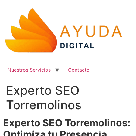
Ir
al
contenido
Nuestros Servicios
Contacto
Experto SEO
Torremolinos
Experto SEO Torremolinos:
Optimiza tu Presencia