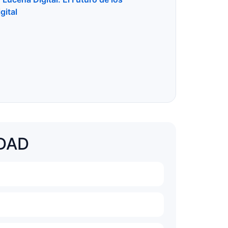
gital
IDAD