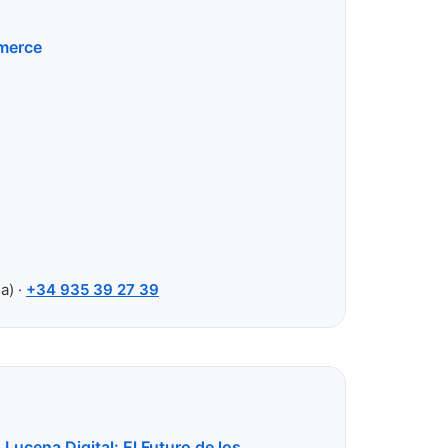
mmerce
a) ·
+34 935 39 27 39
 Lucena Digital: El Futuro de los