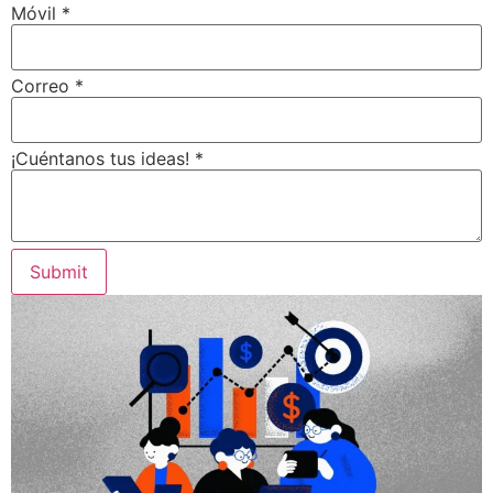
Móvil
*
Correo
*
¡Cuéntanos tus ideas!
*
Submit