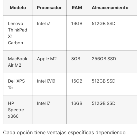
Modelo
Procesador
RAM
Almacenamiento
Lenovo
Intel i7
16GB
512GB SSD
ThinkPad
X1
Carbon
MacBook
Apple M2
8GB
256GB SSD
Air M2
Dell XPS
Intel i7/i9
16GB
512GB SSD
15
HP
Intel i7
16GB
512GB SSD
Spectre
x360
Cada opción tiene ventajas específicas dependiendo