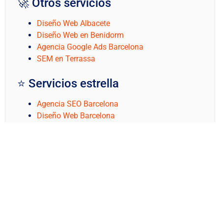
🚀 Otros servicios
Diseño Web Albacete
Diseño Web en Benidorm
Agencia Google Ads Barcelona
SEM en Terrassa
⭐ Servicios estrella
Agencia SEO Barcelona
Diseño Web Barcelona
Agencia Google Ads
Consultor SEO
Kit Digital
CRM para Pymes
Marketing Digital
Contacto
📍 Rubí · Barcelona
—
Solicita presupuesto sin
compromiso
o visita nuestra
ficha de Google
.